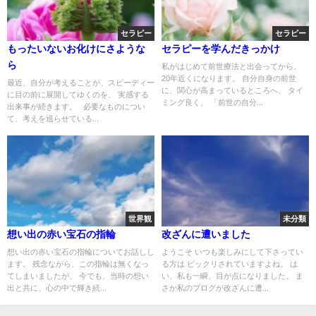
セラピー
セラピー
もったいないお化けにさような
セラピーを学んだきっかけ
ら
私がはじめて前世療法と出会ってから、
20年近くになります。 自分自身の前世
最近、自分が考えることが、スピーディー
に、関心が高まっているところへ、 タイ
に目の前に展開してゆくのを、 実感する
ミング良く、 「前世の自分...
出来事が続きます。 必要なものについ
て、考えを巡らせている...
世界観
未分類
想い出の赤い宝石の指輪
改ざんに遭いました
想い出の赤い宝石の指輪についてお話しし
ようこそ いつも楽しみにして下さってい
ます。 残念ながら、この指輪は無くなっ
る方は ビックリされていますよね。 は
てしまいましたが、 今でも、当時の想い
い、私も一瞬、目が点になりました。 ま
出と共に、心の中で輝き続...
さか私のブログが改ざんに遭...