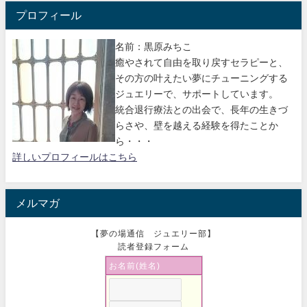
プロフィール
名前：黒原みちこ
癒やされて自由を取り戻すセラピーと、
その方の叶えたい夢にチューニングする
ジュエリーで、サポートしています。
統合退行療法との出会で、長年の生きづ
らさや、壁を越える経験を得たことか
ら・・・
詳しいプロフィールはこちら
メルマガ
【夢の場通信 ジュエリー部】
読者登録フォーム
お名前(姓名)