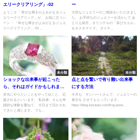
エリークリアリング」-02
ー
ようこそ 「幸せな輝きがよみがえるジュ
大切なジュエリーのご相談をいただきまし
エリークリアリング」が、 お役に立つシ
た。 お手持ちのジュエリーを活かして あ
ーン ・「幸せな輝きがよみがえるジュエ
とりえ絹月、オリジナルの「喜びカエル」
リークリアリング」-01 ...
をカスタマイズ。 ダイヤ...
未分類
未分類
ショックな出来事が起こった
点と点を繋いで有り難い出来事
ら、それはガイドかもしれませ
にする方法
ん
本当にやりたいことをやってゆくと、 応
今月も、サンハートさんで、ジュエリーの
援されるといいます。 私自身、そんな奇
展示を させてもらっています。
跡的な体験を重ねて、 今日まで活かされ
https://blog.kinutuki.com/frog-jewe...
てきたと感じます。 でも...