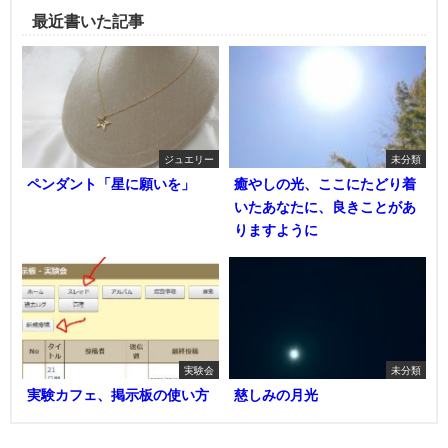
最近書いた記事
ジュエリー
未分類
ペンダント「星に願いを」
癒やしの光、ここにたどり着
いたあなたに、良きことがあ
りますように
実験会
未分類
実験カフェ、掲示板の使い方
慈しみの月光