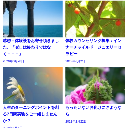
感想・体験談をお寄せ頂きまし
体験カウンセリング募集：イン
た。「ゼロは終わりではな
ナーチャイルド ジュエリーセ
く・・・」
ラピー
2020年3月28日
2019年6月21日
人生のターニングポイントを創
もったいないお化けにさような
る7日間実験をご一緒しません
ら
か？
2019年2月22日
2019年5月1日