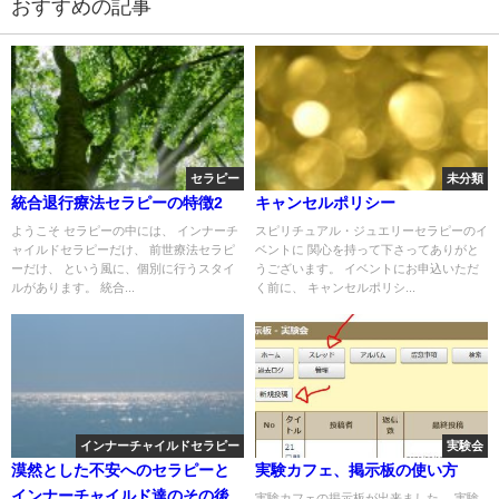
おすすめの記事
セラピー
未分類
統合退行療法セラピーの特徴2
キャンセルポリシー
ようこそ セラピーの中には、 インナーチ
スピリチュアル・ジュエリーセラピーのイ
ャイルドセラピーだけ、 前世療法セラピ
ベントに 関心を持って下さってありがと
ーだけ、 という風に、個別に行うスタイ
うございます。 イベントにお申込いただ
ルがあります。 統合...
く前に、 キャンセルポリシ...
インナーチャイルドセラピー
実験会
漠然とした不安へのセラピーと
実験カフェ、掲示板の使い方
インナーチャイルド達のその後
実験カフェの掲示板が出来ました。 実験