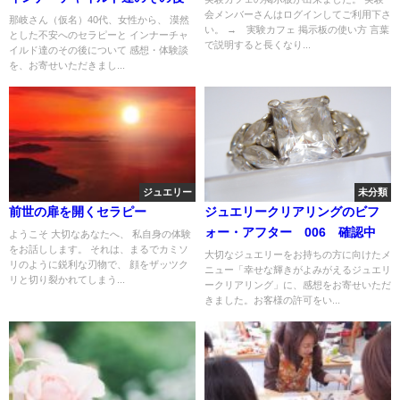
会メンバーさんはログインしてご利用下さ
那岐さん（仮名）40代、女性から、 漠然
い。 → 実験カフェ 掲示板の使い方 言葉
とした不安へのセラピーと インナーチャ
で説明すると長くなり...
イルド達のその後について 感想・体験談
を、お寄せいただきまし...
ジュエリー
未分類
前世の扉を開くセラピー
ジュエリークリアリングのビフ
ォー・アフター 006 確認中
ようこそ 大切なあなたへ、 私自身の体験
をお話しします。 それは、まるでカミソ
大切なジュエリーをお持ちの方に向けたメ
リのように鋭利な刃物で、 顔をザッツク
ニュー「幸せな輝きがよみがえるジュエリ
リと切り裂かれてしまう...
ークリアリング」に、感想をお寄せいただ
きました。お客様の許可をい...