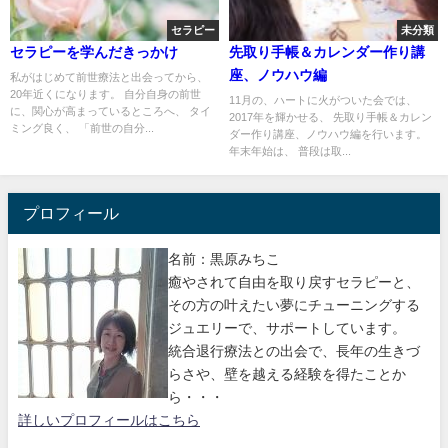
セラピー
未分類
セラピーを学んだきっかけ
先取り手帳＆カレンダー作り講
座、ノウハウ編
私がはじめて前世療法と出会ってから、
20年近くになります。 自分自身の前世
11月の、ハートに火がついた会では、
に、関心が高まっているところへ、 タイ
2017年を輝かせる、 先取り手帳＆カレン
ミング良く、 「前世の自分...
ダー作り講座、ノウハウ編を行います。
年末年始は、 普段は取...
プロフィール
名前：黒原みちこ
癒やされて自由を取り戻すセラピーと、
その方の叶えたい夢にチューニングする
ジュエリーで、サポートしています。
統合退行療法との出会で、長年の生きづ
らさや、壁を越える経験を得たことか
ら・・・
詳しいプロフィールはこちら