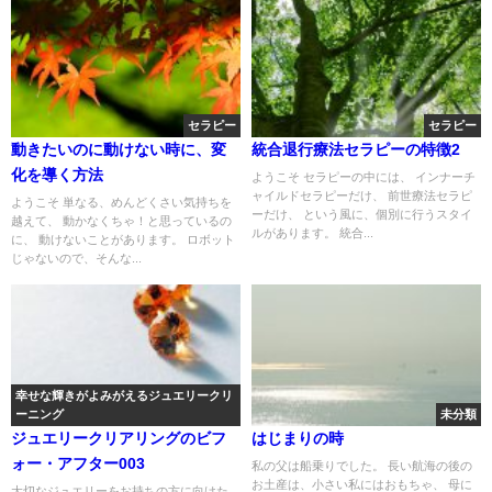
セラピー
セラピー
動きたいのに動けない時に、変
統合退行療法セラピーの特徴2
化を導く方法
ようこそ セラピーの中には、 インナーチ
ャイルドセラピーだけ、 前世療法セラピ
ようこそ 単なる、めんどくさい気持ちを
ーだけ、 という風に、個別に行うスタイ
越えて、 動かなくちゃ！と思っているの
ルがあります。 統合...
に、 動けないことがあります。 ロボット
じゃないので、そんな...
幸せな輝きがよみがえるジュエリークリ
ーニング
未分類
ジュエリークリアリングのビフ
はじまりの時
ォー・アフター003
私の父は船乗りでした。 長い航海の後の
お土産は、小さい私にはおもちゃ、 母に
大切なジュエリーをお持ちの方に向けた