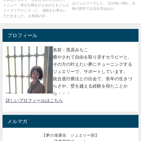
はジュエリーでした。 父が病に倒れ、当
メニュー「幸せな輝きがよみがえるジュエ
時の医学では治る見込みが...
リークリアリング」に、 感想をお寄せい
ただきました。 お客様の許...
プロフィール
名前：黒原みちこ
癒やされて自由を取り戻すセラピーと、
その方の叶えたい夢にチューニングする
ジュエリーで、サポートしています。
統合退行療法との出会で、長年の生きづ
らさや、壁を越える経験を得たことか
ら・・・
詳しいプロフィールはこちら
メルマガ
【夢の場通信 ジュエリー部】