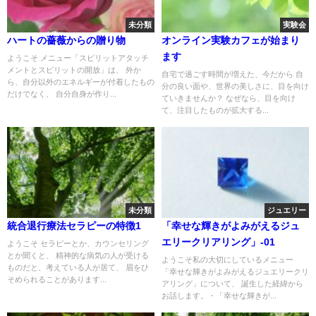
未分類
実験会
ハートの薔薇からの贈り物
オンライン実験カフェが始まり
ます
ようこそ メニュー「スピリットアタッチ
メントとスピリットの開放」は、 外か
自宅で過ごす時間が増えた、今だから 自
ら、自分以外のエネルギーが付着したもの
分の良い面や、世界の美しさに、目を向け
だけでなく、 自分自身が作り...
ていきませんか？ なぜなら、目を向け
て、注目したものが拡大する...
未分類
ジュエリー
統合退行療法セラピーの特徴1
「幸せな輝きがよみがえるジュ
エリークリアリング」-01
ようこそ セラピーとか、カウンセリング
とか聞くと、 精神的な病気の人が受ける
ようこそ私の大切にしているメニュー
ものだと、考えている人が居て、 眉をひ
「幸せな輝きがよみがえるジュエリークリ
そめられることがあります...
アリング」について、 誕生した経緯から
お話します。・「幸せな輝きが...