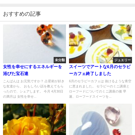
おすすめの記事
未分類
ジュエリー
女性を幸せにするエネルギーを
スイーツでアートな6月のセラピ
浴びた宝石達
ーカフェ終了しました
こんばんは お元気ですか？ 占星術が好き
6月のセラピーカフェは 抜けるような青空
な友達から、 おもしろい話を教えてもら
に恵まれました。 セラピーのミニ講座と
ったので、シェアします。 今月 4月30日
ローフードについてのミニ講座の後 早
の満月は 女性を幸せ...
速、ローフードスイーツを...