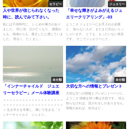
セラピー
ジュエリー
人や世界が信じられなくなった
「幸せな輝きがよみがえるジュ
時に、読んでみて下さい。
エリークリアリング」-03
私には子供時代に、 いじめや暴力があり
ようこそ ジュエリーにお手入れが必要
ました。 同じ頃、父が亡くなり、 親類か
と、 知らない人が、まだまだ沢山いらっ
らも、地域からも、孤立したと感じていま
しゃいます。 とても、もったいない状況
した。 明るく、たくまし...
です。 そこでジュエリーにク...
未分類
未分類
「インナーチャイルド ジュエ
大切な方への情報とプレゼント
リーセラピー」メール体験講座
大切な方への情報とプレゼントページに、
ようこそ 情報を持つ事は大切です。 何も
＝＝＝＝＝＝＝＝＝＝＝＝＝＝＝＝＝＝＝
知らなければ、流されるしかありません。
＝＝＝＝＝＝＝＝＝＝＝＝＝＝＝＝＝＝＝
情報があれば、自分はど...
＝ 生き辛さを卒業し、輝いて生きる「イ
ンナーチャイルド ジュエリ...