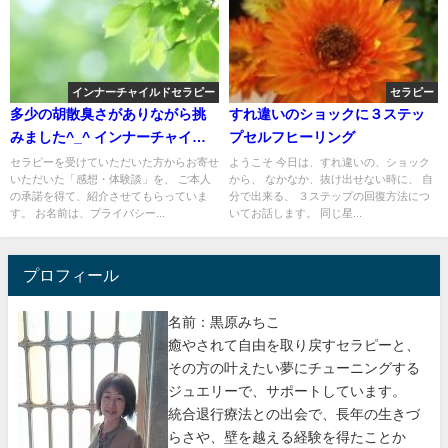
インナーチャイルドセラピー
セラピー
多少の胡散臭さがありながら挑
すれ違いのショックに３ステッ
みました^_^ インナーチャイル
プセルフヒーリング
ドセラピー001
セラピーを受けていただいた方からお寄せ
ようこそ 今日は、すれ違いの、ショック
いただいた「感想・体験談」を、 ご本人
から、 なかなか、抜け出せない時に、 自
の承諾を得て、紹介させてもらっていま
分で出来る、 ３ステップの回復方法につ
す。 お名前は、プライバシー...
いてお話します。 同じ星...
プロフィール
名前：黒原みちこ
癒やされて自由を取り戻すセラピーと、
その方の叶えたい夢にチューニングする
ジュエリーで、サポートしています。
統合退行療法との出会で、長年の生きづ
らさや、壁を越える経験を得たことか