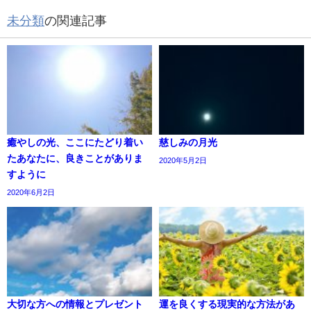
未分類
の関連記事
癒やしの光、ここにたどり着い
慈しみの月光
たあなたに、良きことがありま
2020年5月2日
すように
2020年6月2日
大切な方への情報とプレゼント
運を良くする現実的な方法があ