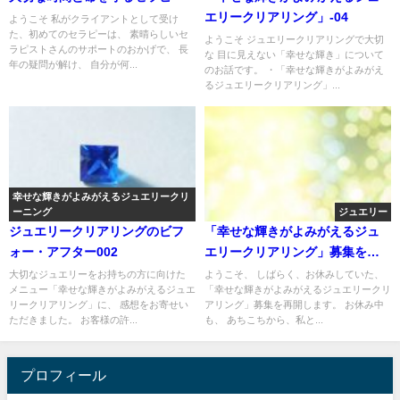
エリークリアリング」-04
ようこそ 私がクライアントとして受け
た、初めてのセラピーは、 素晴らしいセ
ようこそ ジュエリークリアリングで大切
ラピストさんのサポートのおかげで、 長
な 目に見えない「幸せな輝き」について
年の疑問が解け、 自分が何...
のお話です。 ・「幸せな輝きがよみがえ
るジュエリークリアリング」...
幸せな輝きがよみがえるジュエリークリ
ーニング
ジュエリー
ジュエリークリアリングのビフ
「幸せな輝きがよみがえるジュ
ォー・アフター002
エリークリアリング」募集を再
開します
大切なジュエリーをお持ちの方に向けた
ようこそ、 しばらく、お休みしていた、
メニュー「幸せな輝きがよみがえるジュエ
「幸せな輝きがよみがえるジュエリークリ
リークリアリング」に、 感想をお寄せい
アリング」募集を再開します。 お休み中
ただきました。 お客様の許...
も、 あちこちから、私と...
プロフィール