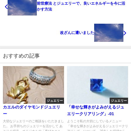
前世療法 とジュエリーで、良いエネルギーを今に活
かす方法
改ざんに遭いました
おすすめの記事
ジュエリー
ジュエリー
カエルのダイヤモンドジュエリ
「幸せな輝きがよみがえるジュ
ー
エリークリアリング」-01
大切なジュエリーのご相談をいただきまし
ようこそ私の大切にしているメニュー
た。 お手持ちのジュエリーを活かして あ
「幸せな輝きがよみがえるジュエリークリ
とりえ絹月、オリジナルの「喜びカエル」
アリング」について、 誕生した経緯から