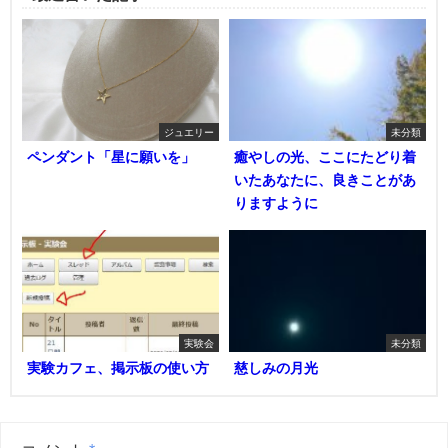
ジュエリー
未分類
ペンダント「星に願いを」
癒やしの光、ここにたどり着
いたあなたに、良きことがあ
りますように
実験会
未分類
実験カフェ、掲示板の使い方
慈しみの月光