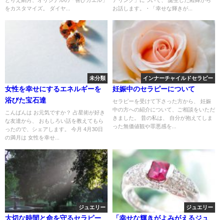
をカスタマイズ。 ダイヤ...
お話します。・「幸せな輝きが...
未分類
インナーチャイルドセラピー
女性を幸せにするエネルギーを
妊娠中のセラピーについて
浴びた宝石達
セラピーを受けて下さった方から、 妊娠
中の方への紹介について、ご相談をいただ
こんばんは お元気ですか？ 占星術が好き
きました。 昔の私は、 自分が抱えてしま
な友達から、 おもしろい話を教えてもら
った無価値観や罪悪感を...
ったので、シェアします。 今月 4月30日
の満月は 女性を幸せ...
ジュエリー
ジュエリー
大切な時間と命を守るセラピー
「幸せな輝きがよみがえるジュ