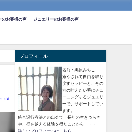
ーのお客様の声
ジュエリーのお客様の声
プロフィール
名前：黒原みちこ
癒やされて自由を取り
戻すセラピーと、その
方の叶えたい夢にチュ
ーニングするジュエリ
nutuki
ーで、サポートしてい
ます。
統合退行療法との出会で、長年の生きづらさ
や、壁を越える経験を得たことから・・・
詳しいプロフィールはこちら