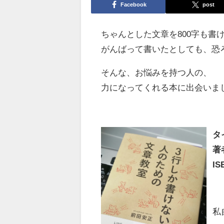
Facebook
post
ちゃんとした文章を800字も書
がんばって書いたとしても、恐
そんな、お悩みを持つ人の、
力になってくれる本に出会いま
タ
著
IS
私